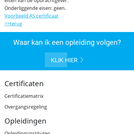
eisen van de opdrachtgever.
Onderliggende eisen: geen.
Voorbeeld A5 certificaat
>>terug
Waar kan ik een opleiding volgen?
KLIK HIER
Certificaten
Certificatiematrix
Overgangsregeling
Opleidingen
Opleidingsinstituten