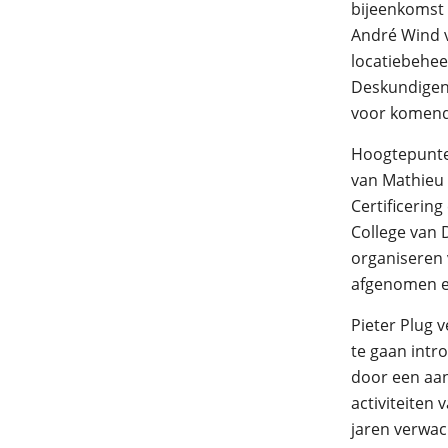
bijeenkomst 
André Wind 
locatiebehee
Deskundigen 
voor komend 
Hoogtepunte
van Mathieu 
Certificering
College van 
organiseren v
afgenomen e
Pieter Plug 
te gaan int
door een aan
activiteiten
jaren verwach