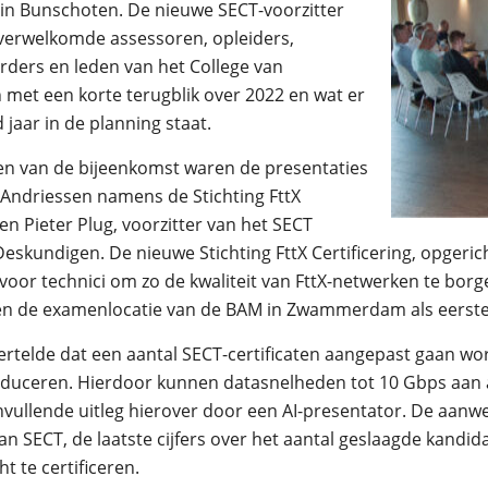
in Bunschoten. De nieuwe SECT-voorzitter
verwelkomde assessoren, opleiders,
rders en leden van het College van
met een korte terugblik over 2022 en wat er
jaar in de planning staat.
n van de bijeenkomst waren de presentaties
Andriessen namens de Stichting FttX
 en Pieter Plug, voorzitter van het SECT
Deskundigen. De nieuwe Stichting FttX Certificering, opgeri
oor technici om zo de kwaliteit van FttX-netwerken te borgen
n de examenlocatie van de BAM in Zwammerdam als eerste 
vertelde dat een aantal SECT-certificaten aangepast gaan 
roduceren. Hierdoor kunnen datasnelheden tot 10 Gbps aan
vullende uitleg hierover door een AI-presentator. De aanw
 van SECT, de laatste cijfers over het aantal geslaagde kand
t te certificeren.