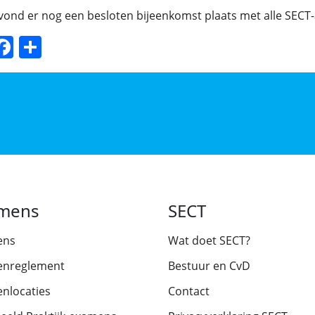
vond er nog een besloten bijeenkomst plaats met alle SECT
kedIn
witter
Facebook
Delen
mens
SECT
ens
Wat doet SECT?
nreglement
Bestuur en CvD
nlocaties
Contact