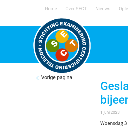
Home
Over SECT
Nieuws
Ople
Vorige pagina
Gesl
bije
1 juni 2023
Woensdag 31 