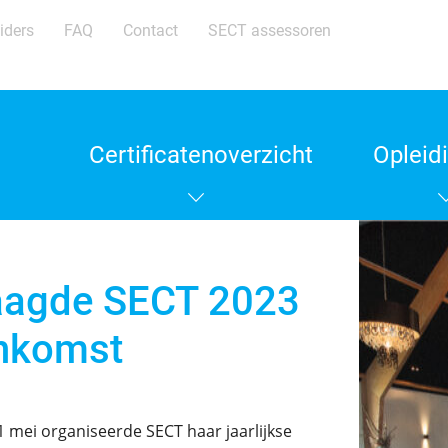
iders
FAQ
Contact
SECT assessoren
Certificatenoverzicht
Opleid
aagde SECT 2023
enkomst
mei organiseerde SECT haar jaarlijkse