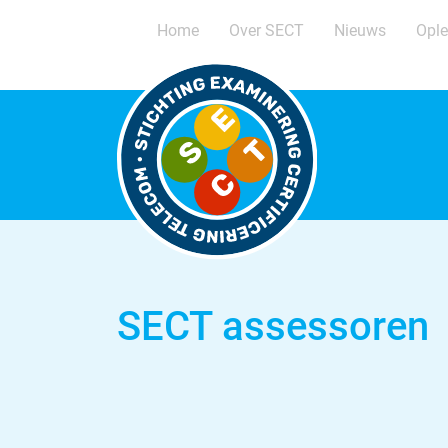
Home
Over SECT
Nieuws
Ople
SECT assessoren