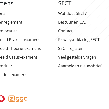
mens
SECT
ens
Wat doet SECT?
nreglement
Bestuur en CvD
nlocaties
Contact
eeld Praktijk-examens
Privacyverklaring SECT
eeld Theorie-examens
SECT-register
eeld Casus-examens
Veel gestelde vragen
enduur
Aanmelden nieuwsbrief
elden examens