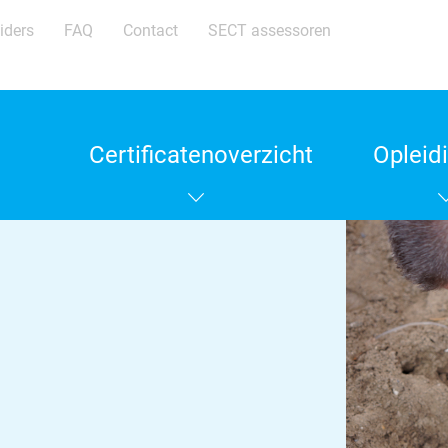
iders
FAQ
Contact
SECT assessoren
Certificatenoverzicht
Opleid